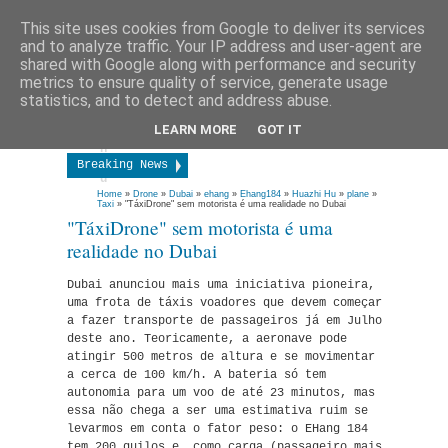
This site uses cookies from Google to deliver its services
and to analyze traffic. Your IP address and user-agent are
shared with Google along with performance and security
Peter M
13:06
No Comment
≡
metrics to ensure quality of service, generate usage
M
statistics, and to detect and address abuse.
e
LEARN MORE
GOT IT
n
Breaking News
u
Ferox Azaris o ATV de Marte
Home
»
Drone
»
Dubai
»
ehang
»
Ehang184
»
Huazhi Hu
»
plane
»
Taxi
»
"TáxiDrone" sem motorista é uma realidade no Dubai
Tesla no espaço DIRECTO // LIVE
"TáxiDrone" sem motorista é uma
Robot faz salto mortal para trás... medooooo!!!
realidade no Dubai
Tesla Roadster 0-100 em 1.9s
Dubai anunciou mais uma iniciativa pioneira,
"TáxiDrone" sem motorista é uma realidade no Dubai
uma frota de táxis voadores que devem começar
Hum Rider é um Grand Cherokee "Transformer"
a fazer transporte de passageiros já em Julho
deste ano. Teoricamente, a aeronave pode
Mota BMW do Futuro elimina a necessidade de usar capacete
atingir 500 metros de altura e se movimentar
Transformer REAL - BMW Série 3 Coupé
a cerca de 100 km/h. A bateria só tem
Cápsula resistente a sismos e tsunamis
autonomia para um voo de até 23 minutos, mas
essa não chega a ser uma estimativa ruim se
Asus ZenFone Max Pro (M2) disponivel em Portugal
levarmos em conta o fator peso: o EHang 184
tem 200 quilos e, como carga (passageiro mais